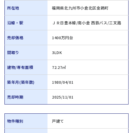
所在地
福岡県北九州市小倉北区金鶏町
沿線・駅
ＪＲ日豊本線/南小倉 西鉄バス/三叉路
売却価格
1400万円台
間取り
3LDK
建物/専有面積
72.27㎡
築年月(築年数)
1980/04/01
売却時期
2025/11/01
物件種別
戸建て