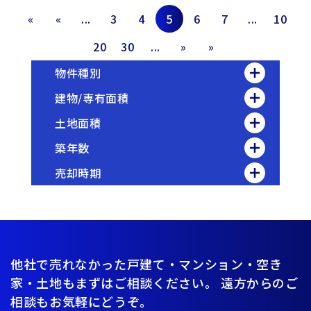
«
«
...
3
4
5
6
7
...
10
20
30
...
»
»
物件種別
建物/専有面積
土地面積
築年数
売却時期
他社で売れなかった戸建て・マンション・空き
家・土地もまずはご相談ください。
遠方からのご
相談もお気軽にどうぞ。