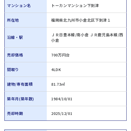
マンション名
トーカンマンション下到津
所在地
福岡県北九州市小倉北区下到津１
ＪＲ日豊本線/南小倉 ＪＲ鹿児島本線/西
沿線・駅
小倉
売却価格
700万円台
間取り
4LDK
建物/専有面積
81.73㎡
築年月(築年数)
1984/10/01
売却時期
2025/12/01