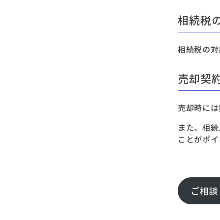
相続税
相続税の対
売却契
売却時には
また、相続
ことがポイ
ご相談